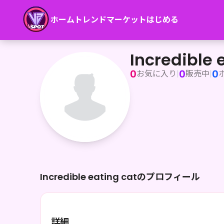
ホーム
トレンド
マーケット
はじめる
Incredible eating cat
Incredible 
0
0
0
お気に入り
|
販売中
|
Incredible eating catのプロフィール
詳細