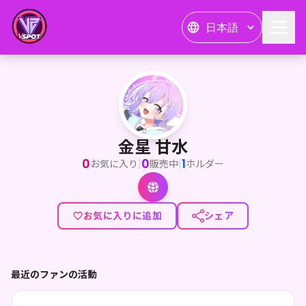
日本語
金星 甘水
<p>初めましても知っててもずっと覚えていてね✨</p><p>
金星 甘水
0
0
1
|
|
お気に入り
販売中
ホルダー
お気に入りに追加
シェア
最近のファンの活動