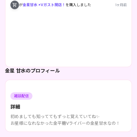
が
金星甘水 ×Vガスト開店！
を購入しました
1ヶ月前
金星 甘水のプロフィール
雑談配信
詳細
初めましても知っててもずっと覚えていてね✨
お星様になれなかった金平糖Vライバーの金星甘水なの！