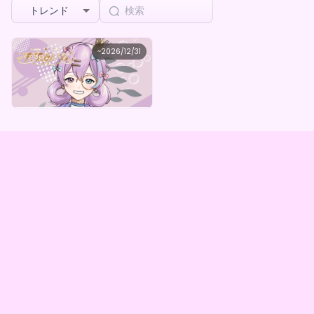
トレンド
天束あいる
~
2026/12/31
天束あいるデジタルBOX（全5種）
最低価格
購入はこちら
¥
1,000