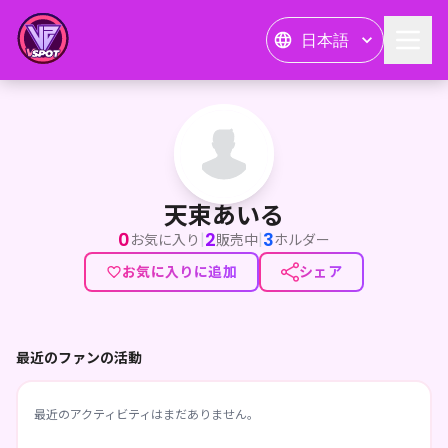
日本語
天束あいる
天束あいる
0
2
3
|
|
お気に入り
販売中
ホルダー
お気に入りに追加
シェア
最近のファンの活動
最近のアクティビティはまだありません。