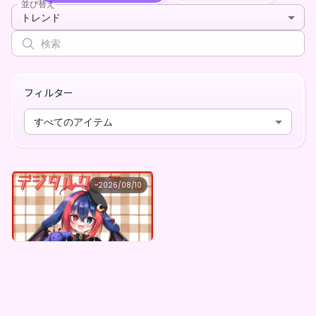
並び替え
トレンド
フィルター
すべてのアイテム
アオイ シャナローゼ
~
2026/08/10
アオイ=シャナローゼ ×Vガスト開店！
最低価格
購入はこちら
¥
1,100