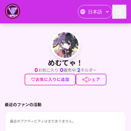
日本語
めむてゃ！
めむてゃ！
0
0
2
|
|
お気に入り
販売中
ホルダー
お気に入りに追加
シェア
最近のファンの活動
最近のアクティビティはまだありません。