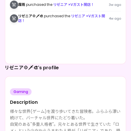
霧雨
purchased the
リゼニア ×Vガスト開店！
3w ago
リゼニア💠🗡🎨
purchased the
リゼニア ×Vガスト開
4w ago
店！
リゼニア💠🗡🎨's profile
Gaming
Description
様々な世界(ゲーム)を渡り歩いてきた冒険者。ふらふら漂い
続けて、バーチャル世界にたどり着いた。
自覚のある"多重人格者"。元々とある世界で生きていた「ロ
メ」という少女からうまれた人格が「リゼニア」であり、精