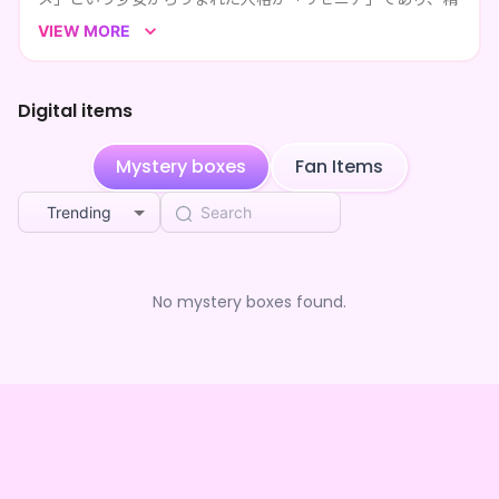
神的に未熟な彼女の保護者として表に出ている。
VIEW MORE
「"主人格"が幸せに笑える居場所を作る」という目的のた
め、配信活動を行う。
Digital items
リスナーの事は「旅人さん」と呼び、今は主に自身のギルド
「空想亭」にて活動をしている。
Mystery boxes
Fan Items
Trending
No mystery boxes found.