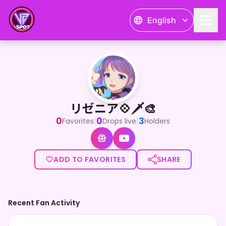
English
リゼニア💠🗡🎨
<p>様々な世界(ゲーム)を渡り歩いてきた冒険者。ふらふら漂
リゼニア💠🗡🎨
0
0
3
|
|
Favorites
Drops live
Holders
ADD TO FAVORITES
SHARE
Recent Fan Activity