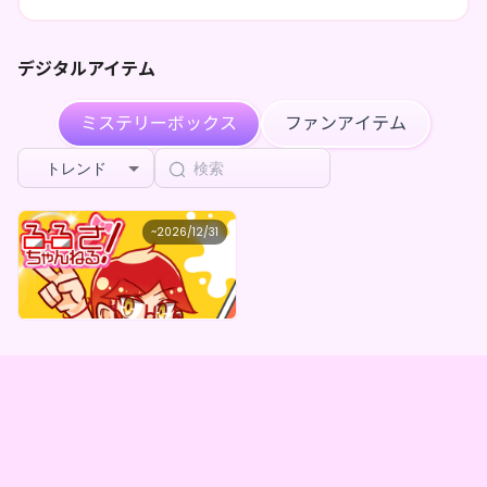
配信はYoutubeで不定期に配信してます。
出会えたらラッキー！
ハイテンション脳直トークでみんなを楽しませるよ！
デジタルアイテム
みんなと配信で会えるのを楽しみに待ってるよ！
ミステリーボックス
ファンアイテム
トレンド
るるざ
~
2026/12/31
るるざ のワクワクTOXBOXガチャ
最低価格
購入はこちら
¥
1,000