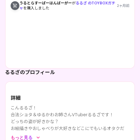
うるとらすーぱーはんばーがー
が
るるざ のTOYBOXガチ
2ヶ月前
ャ
を購入しました
るるざのプロフィール
詳細
こんるるざ！
合法ショタ＆ゆるかわお姉さんVTuberるるざです！
どっちの姿が好きかな？
お絵描きやおしゃべりが大好きなどこにでもいるオタクだ
よ。
もっと見る