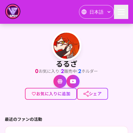
日本語
るるざ
<p>こんるるざ！</p><p>合法ショタ＆ゆるかわお姉さんVT
るるざ
0
2
2
|
|
お気に入り
販売中
ホルダー
お気に入りに追加
シェア
最近のファンの活動