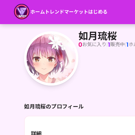
ホーム
トレンド
マーケット
はじめる
如月琉桜
如月琉桜
0
1
1
お気に入り
|
販売中
|
ホ
如月琉桜のプロフィール
詳細