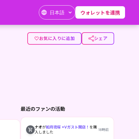
日本語
ウォレットを連携
お気に入りに追加
シェア
最近のファンの活動
ナオ
が
如月琉桜 ×Vガスト開店！
を購
18時前
入しました