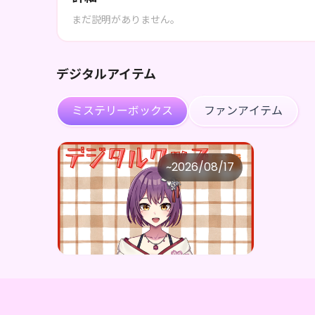
まだ説明がありません。
デジタルアイテム
ミステリーボックス
ファンアイテム
如月琉桜
~
2026/08/17
如月琉桜 ×Vガスト開店！
価格
購入はこちら
¥
1,100