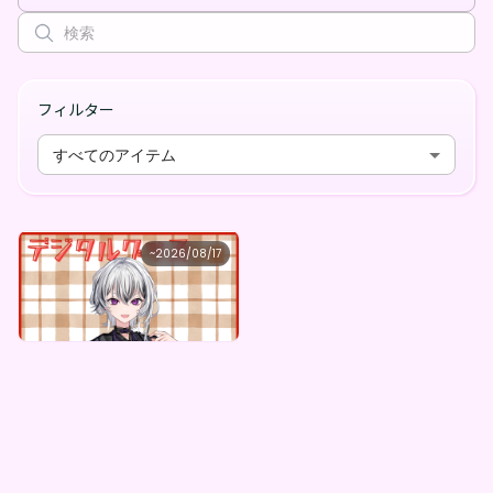
フィルター
すべてのアイテム
観世 ぐれ
~
2026/08/17
観世ぐれ ×Vガスト開店！
最低価格
購入はこちら
¥
1,100