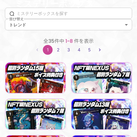
ミステリーボックス
並び替え
トレンド
全35件中
1-8
件を表示
1
2
3
4
5
Playful buying buddy
ルドル ドリップ
【NEXUS】まりなすコラボパック_ 燈舞りん
ルドル・ドリップ NFT版NEXUSデジタル販売
最低価格
最低価格
購入はこちら
購入はこちら
¥
500
¥
500
Eldia
Playful buying buddy
エルディア_NEXUSデジタルカード（全7種）
【NEXUS】LiLYPSEコラボパック _暁おぼろ
最低価格
最低価格
購入はこちら
購入はこちら
¥
500
¥
500