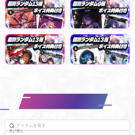
Playful buying buddy
Playful buying buddy
【NEXUS】LiLYPSEコラボパック_暁みかど
【NEXUS】LiLYPSEコラボパック_アイデス
最低価格
最低価格
購入はこちら
購入はこちら
¥
500
¥
500
Smooth blessing day
Smooth blessing day
【NEXUS】えのぐコラボパック 白藤環
【NEXUS】えのぐコラボパック 鈴木あんず
最低価格
最低価格
購入はこちら
購入はこちら
¥
500
¥
500
ファンアイテム
並び替え