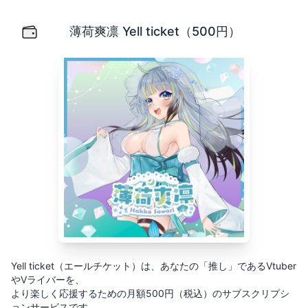
薄荷爽凛 Yell ticket（500円）
Yell ticket（エールチケット）は、あなたの「推し」
薄荷爽凛 Yell ticket（500円）
Yell ticket（エールチケット）は、あなたの「推し」であるVtuber
やVライバーを、
より楽しく応援するための月額500円（税込）のサブスクリプシ
ョンサービスです。