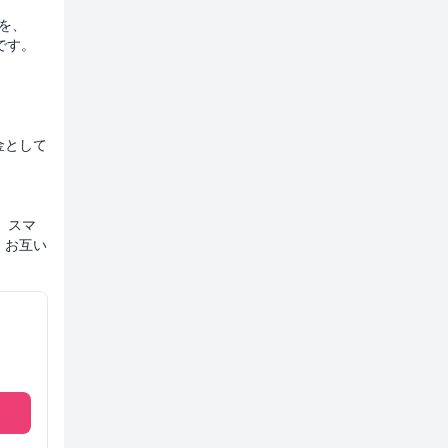
ーを、
です。
金として
、スマ
、お互い