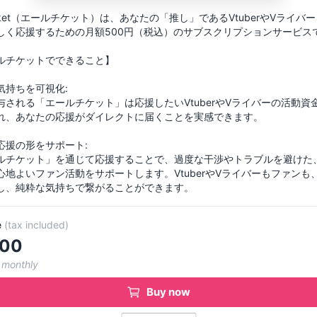
 ticket（エールチケット）は、あなたの「推し」であるVtuberやVライバ
しく応援するための月額500円（税込）のサブスクリプションサービス
ルチケットでできること】
気持ちを可視化:
与される「エールチケット」は応援したいVtuberやVライバーの活動資
れ、あなたの応援がダイレクトに届くことを実感できます。
応援の形をサポート:
ルチケット」を通じて応援することで、過度な干渉やトラブルを避けた
心地よいファン活動をサポートします。VtuberやVライバーもファンも
e
(
tax included
)
00
 monthly
Buy now