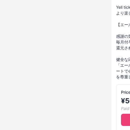
Yell
より楽
【エー
感謝の
毎月付
還元さ
健全な
「エー
ートで
Pric
¥
5
Paid