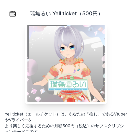
瑞無るい Yell ticket（500円）
Yell ticket（エールチケット）は、あなたの「推し」
瑞無るい Yell ticket（500円）
Yell ticket（エールチケット）は、あなたの「推し」であるVtuber
やVライバーを、
より楽しく応援するための月額500円（税込）のサブスクリプシ
ョンサービスです。