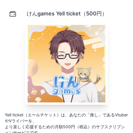
けんgames Yell ticket（500円）
Yell ticket（エールチケット）は、あなたの「推し」
けんgames Yell ticket（500円）
Yell ticket（エールチケット）は、あなたの「推し」であるVtuber
やVライバーを、
より楽しく応援するための月額500円（税込）のサブスクリプシ
ョンサービスです。