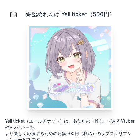
綿飴めれんげ Yell ticket（500円）
Yell ticket（エールチケット）は、あなたの「推し」
綿飴めれんげ Yell ticket（500円）
Yell ticket（エールチケット）は、あなたの「推し」であるVtuber
やVライバーを、
より楽しく応援するための月額500円（税込）のサブスクリプシ
ョンサービスです。