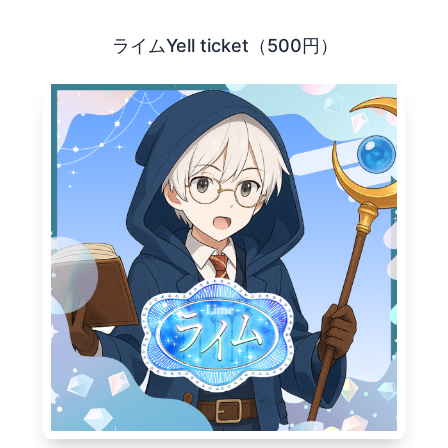
であるVtuberやVライバーを、 より楽しく応援するための
ライムYell ticket（500円）