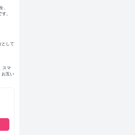
ーを、
です。
金として
、スマ
、お互い