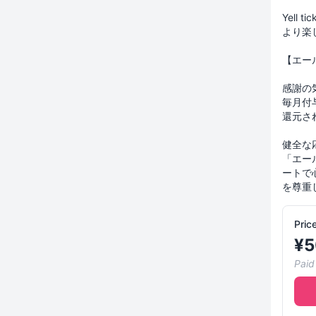
Yell
より楽
【エー
感謝の
毎月付
還元さ
健全な
「エー
ートで
を尊重
Pric
¥
5
Paid