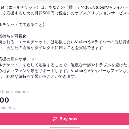
 ticket（エールチケット）は、あなたの「推し」であるVtuberやVライバ
しく応援するための月額500円（税込）のサブスクリプションサービス
ルチケットでできること】
気持ちを可視化:
与される「エールチケット」は応援したいVtuberやVライバーの活動資
れ、あなたの応援がダイレクトに届くことを実感できます。
応援の形をサポート:
ルチケット」を通じて応援することで、過度な干渉やトラブルを避けた
心地よいファン活動をサポートします。VtuberやVライバーもファンも
し、純粋な気持ちで繋がることができます。
e
(
tax included
)
00
 monthly
Buy now