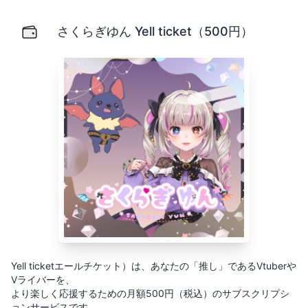
さくらぎゆん Yell ticket（500円）
Yell ticketエールチケット）は、あなたの「推し」で
さくらぎゆん Yell ticket（500円）
Yell ticketエールチケット）は、あなたの「推し」であるVtuberや
Vライバーを、
より楽しく応援するための月額500円（税込）のサブスクリプシ
ョンサービスです。