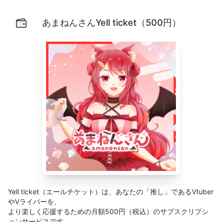
あまねんさんYell ticket（500円）
Yell ticket（エールチケット）は、あなたの「推し」
あまねんさんYell ticket（500円）
Yell ticket（エールチケット）は、あなたの「推し」であるVtuber
やVライバーを、
より楽しく応援するための月額500円（税込）のサブスクリプシ
ョンサービスです。