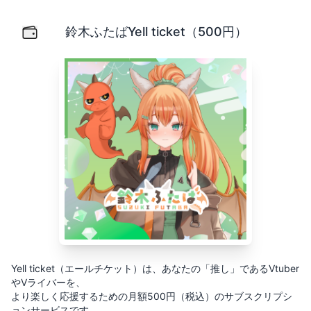
鈴木ふたばYell ticket（500円）
Yell ticket（エールチケット）は、あなたの「推し」
鈴木ふたばYell ticket（500円）
Yell ticket（エールチケット）は、あなたの「推し」であるVtuber
やVライバーを、
より楽しく応援するための月額500円（税込）のサブスクリプシ
ョンサービスです。