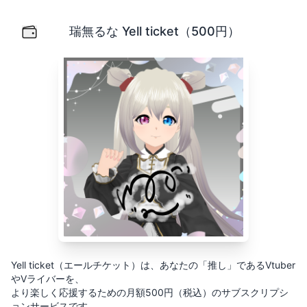
瑞無るな Yell ticket（500円）
Yell ticket（エールチケット）は、あなたの「推し」
瑞無るな Yell ticket（500円）
Yell ticket（エールチケット）は、あなたの「推し」であるVtuber
やVライバーを、
より楽しく応援するための月額500円（税込）のサブスクリプシ
ョンサービスです。