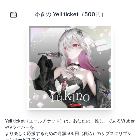
ゆきの Yell ticket（500円）
Yell ticket（エールチケット）は、あなたの「推し」
ゆきの Yell ticket（500円）
Yell ticket（エールチケット）は、あなたの「推し」であるVtuber
やVライバーを、
より楽しく応援するための月額500円（税込）のサブスクリプシ
ョンサービスです。