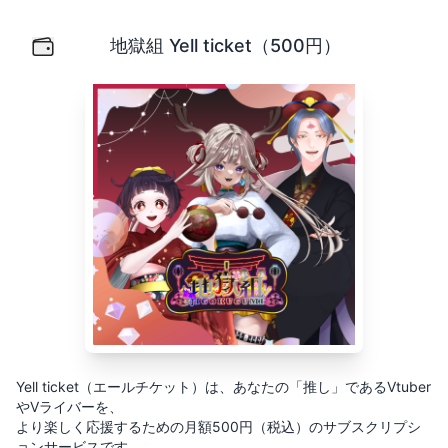
地獄組 Yell ticket（500円）
Yell ticket（エールチケット）は、あなたの「推し」
地獄組 Yell ticket（500円）
Yell ticket（エールチケット）は、あなたの「推し」であるVtuber
やVライバーを、
より楽しく応援するための月額500円（税込）のサブスクリプシ
ョンサービスです。