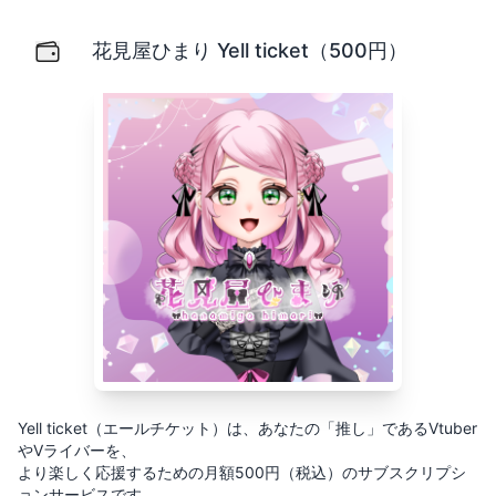
花見屋ひまり Yell ticket（500円）
Yell ticket（エールチケット）は、あなたの「推し」
花見屋ひまり Yell ticket（500円）
Yell ticket（エールチケット）は、あなたの「推し」であるVtuber
やVライバーを、
より楽しく応援するための月額500円（税込）のサブスクリプシ
ョンサービスです。