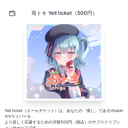
苺トキ Yell ticket（500円）
Yell ticket（エールチケット）は、あなたの「推し」
苺トキ Yell ticket（500円）
Yell ticket（エールチケット）は、あなたの「推し」であるVtuber
やVライバーを、
より楽しく応援するための月額500円（税込）のサブスクリプシ
ョンサービスです。