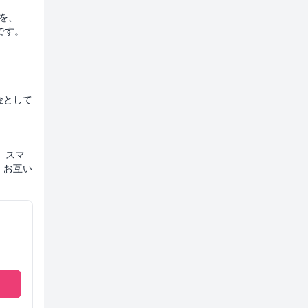
ーを、
です。
金として
、スマ
、お互い