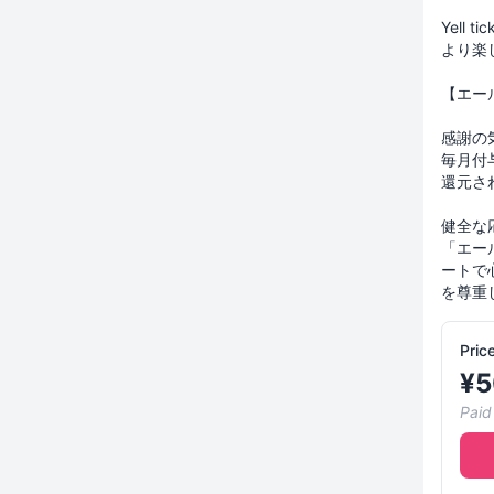
Yell
より楽
【エー
感謝の
毎月付
還元さ
健全な
「エー
ートで
Pric
¥
5
Paid