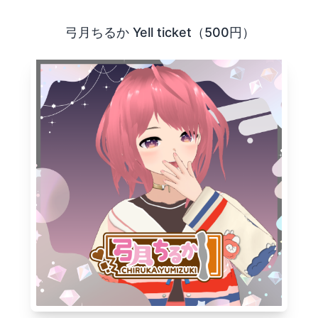
であるVtuberやVライバーを、 より楽しく応援するための
弓月ちるか Yell ticket（500円）