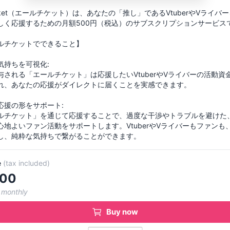
 ticket（エールチケット）は、あなたの「推し」であるVtuberやVライバ
しく応援するための月額500円（税込）のサブスクリプションサービス
ルチケットでできること】
気持ちを可視化:
与される「エールチケット」は応援したいVtuberやVライバーの活動資
れ、あなたの応援がダイレクトに届くことを実感できます。
応援の形をサポート:
ルチケット」を通じて応援することで、過度な干渉やトラブルを避けた
心地よいファン活動をサポートします。VtuberやVライバーもファンも
e
(
tax included
)
00
 monthly
Buy now