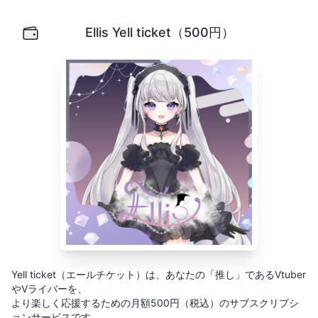
Ellis Yell ticket（500円）
Yell ticket（エールチケット）は、あなたの「推し」
Ellis Yell ticket（500円）
Yell ticket（エールチケット）は、あなたの「推し」であるVtuber
やVライバーを、
より楽しく応援するための月額500円（税込）のサブスクリプシ
ョンサービスです。