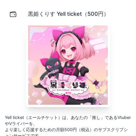
黒姫くりす Yell ticket（500円）
Yell ticket（エールチケット）は、あなたの「推し」
黒姫くりす Yell ticket（500円）
Yell ticket（エールチケット）は、あなたの「推し」であるVtuber
やVライバーを、
より楽しく応援するための月額500円（税込）のサブスクリプシ
ョンサービスです。