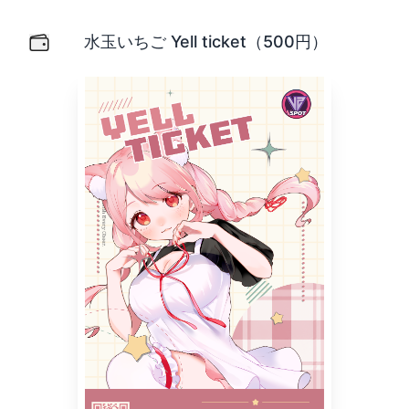
水玉いちご Yell ticket（500円）
Yell ticketエールチケット）は、あなたの「推し」で
水玉いちご Yell ticket（500円）