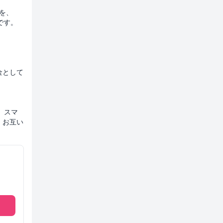
ーを、
です。
金として
、スマ
、お互い