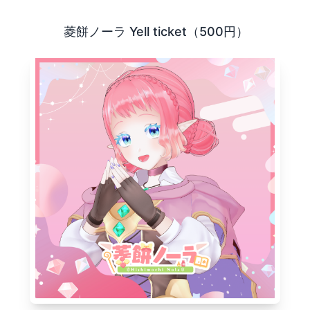
であるVtuberやVライバーを、 より楽しく応援するための
菱餅ノーラ Yell ticket（500円）