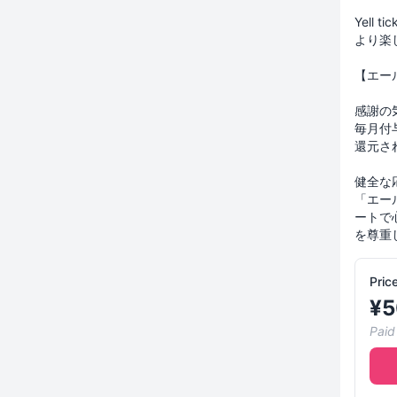
Yell
より楽
【エー
感謝の
毎月付
還元さ
健全な
「エー
ートで
Pric
¥
5
Paid