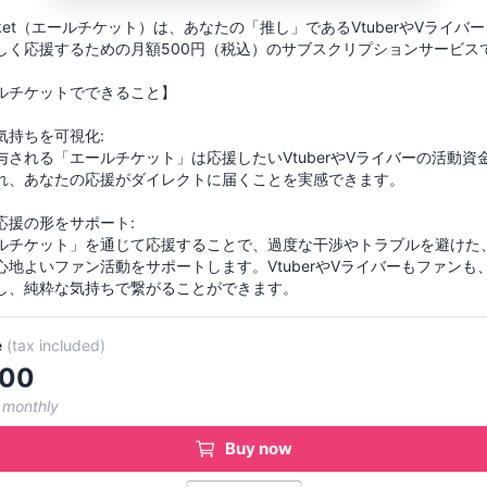
 ticket（エールチケット）は、あなたの「推し」であるVtuberやVライバ
しく応援するための月額500円（税込）のサブスクリプションサービス
ルチケットでできること】
気持ちを可視化:
与される「エールチケット」は応援したいVtuberやVライバーの活動資
れ、あなたの応援がダイレクトに届くことを実感できます。
応援の形をサポート:
ルチケット」を通じて応援することで、過度な干渉やトラブルを避けた
心地よいファン活動をサポートします。VtuberやVライバーもファンも
e
(
tax included
)
00
 monthly
Buy now