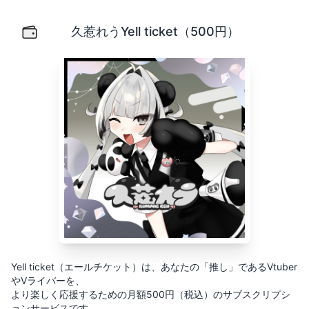
久惹れうYell ticket（500円）
Yell ticket（エールチケット）は、あなたの「推し」
久惹れうYell ticket（500円）
Yell ticket（エールチケット）は、あなたの「推し」であるVtuber
やVライバーを、
より楽しく応援するための月額500円（税込）のサブスクリプシ
ョンサービスです。