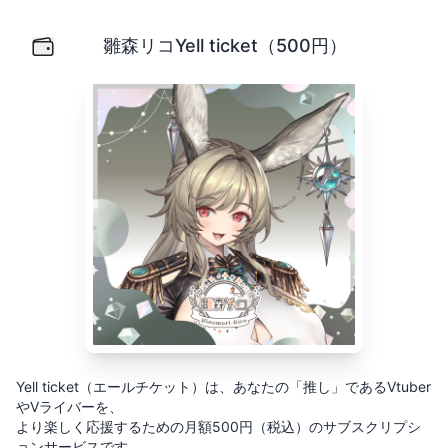
雛森リコYell ticket（500円）
Yell ticket（エールチケット）は、あなたの「推し」
雛森リコYell ticket（500円）
Yell ticket（エールチケット）は、あなたの「推し」であるVtuber
やVライバーを、
より楽しく応援するための月額500円（税込）のサブスクリプシ
ョンサービスです。