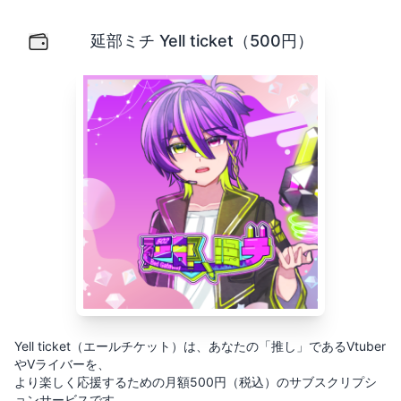
延部ミチ Yell ticket（500円）
Yell ticket（エールチケット）は、あなたの「推し」
延部ミチ Yell ticket（500円）
Yell ticket（エールチケット）は、あなたの「推し」であるVtuber
やVライバーを、
より楽しく応援するための月額500円（税込）のサブスクリプシ
ョンサービスです。