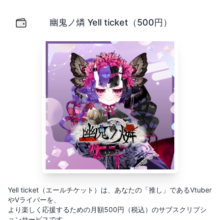
幽鬼ノ燐 Yell ticket（500円）
Yell ticket（エールチケット）は、あなたの「推し」
幽鬼ノ燐 Yell ticket（500円）
Yell ticket（エールチケット）は、あなたの「推し」であるVtuber
やVライバーを、
より楽しく応援するための月額500円（税込）のサブスクリプシ
ョンサービスです。