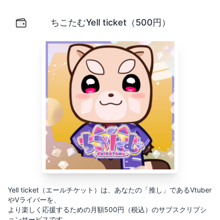
ちこたむYell ticket（500円）
Yell ticket（エールチケット）は、あなたの「推し」
ちこたむYell ticket（500円）
Yell ticket（エールチケット）は、あなたの「推し」であるVtuber
やVライバーを、
より楽しく応援するための月額500円（税込）のサブスクリプシ
ョンサービスです。