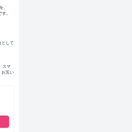
ーを、
です。
金として
、スマ
、お互い