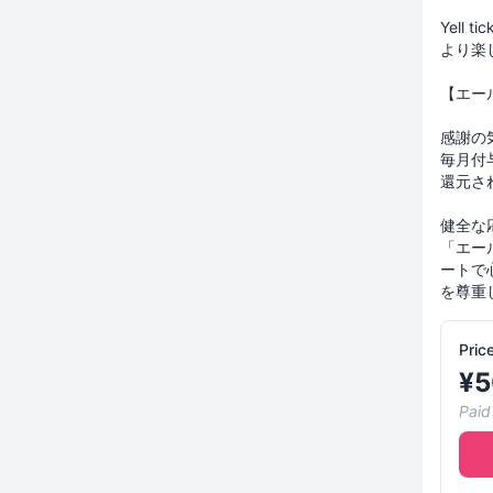
Yell
より楽
【エー
感謝の
毎月付
還元さ
健全な
「エー
ートで
を尊重
Pric
¥
5
Paid