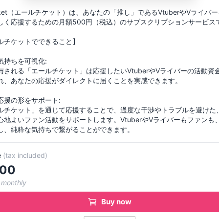
 ticket（エールチケット）は、あなたの「推し」であるVtuberやVライバ
しく応援するための月額500円（税込）のサブスクリプションサービス
ルチケットでできること】
気持ちを可視化:
与される「エールチケット」は応援したいVtuberやVライバーの活動資
れ、あなたの応援がダイレクトに届くことを実感できます。
応援の形をサポート:
ルチケット」を通じて応援することで、過度な干渉やトラブルを避けた
心地よいファン活動をサポートします。VtuberやVライバーもファンも
し、純粋な気持ちで繋がることができます。
e
(
tax included
)
00
 monthly
Buy now