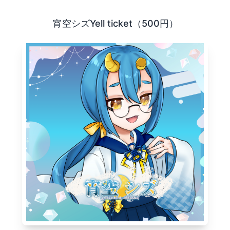
であるVtuberやVライバーを、 より楽しく応援するための
宵空シズYell ticket（500円）