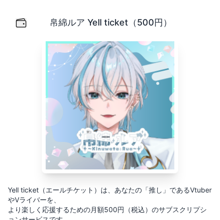
帛綿ルア Yell ticket（500円）
Yell ticket（エールチケット）は、あなたの「推し」
帛綿ルア Yell ticket（500円）
Yell ticket（エールチケット）は、あなたの「推し」であるVtuber
やVライバーを、
より楽しく応援するための月額500円（税込）のサブスクリプシ
ョンサービスです。