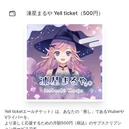
凍星まるや Yell ticket（500円）
Yell ticketエールチケット）は、あなたの「推し」で
凍星まるや Yell ticket（500円）
Yell ticketエールチケット）は、あなたの「推し」であるVtuberや
Vライバーを、
より楽しく応援するための月額500円（税込）のサブスクリプシ
ョンサービスです。