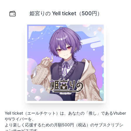
姫宮りの Yell ticket（500円）
Yell ticket（エールチケット）は、あなたの「推し」
姫宮りの Yell ticket（500円）
Yell ticket（エールチケット）は、あなたの「推し」であるVtuber
やVライバーを、
より楽しく応援するための月額500円（税込）のサブスクリプシ
ョンサービスです。