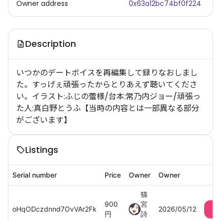
Owner address
0x63a12bc74bf0f224
Description
いつかのデートボイスを再編集して録りなおしまし
た。すっげぇ頑張ったからとりあえず聴いてくださ
い。イラスト:ふじの蕾様/台本:常乃内ジョー/頑張っ
た人:真白野とうふ【当時の内容とは一部異なる部分
がございます】
Listings
Serial number
Price
Owner
Owner
猫
900
宮
oHqODczdnnd7OvVAr2Fk
2026/05/12
円
詩