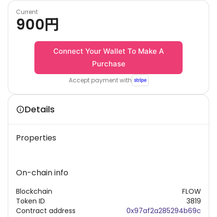
Current
900
円
Connect Your Wallet To Make A
Purchase
Accept payment with
Details
Properties
On-chain info
Blockchain
FLOW
Token ID
3819
Contract address
0x97af2a285294b69c