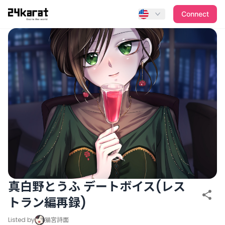
真白野とうふ デートボイス(レストラン編再録)
Connect
真白野とうふ デートボイス(レス
トラン編再録)
Listed by
猫宮詩面