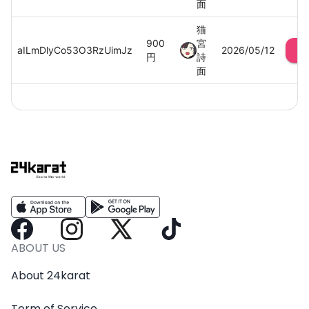
面
猫
900
宮
aILmDlyCo53O3RzUimJz
2026/05/12
円
詩
面
ABOUT US
About 24karat
Term of Service