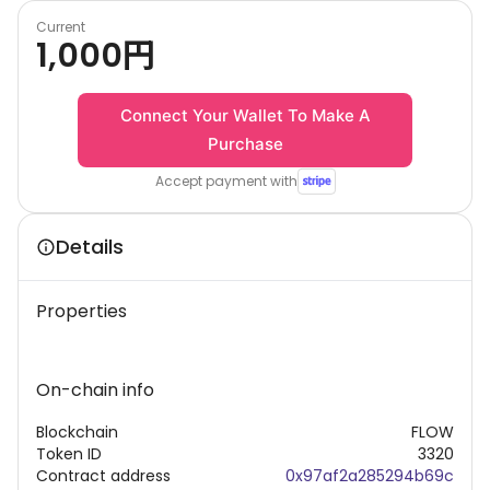
Current
1,000
円
Connect Your Wallet To Make A
Purchase
Accept payment with
Details
Properties
On-chain info
Blockchain
FLOW
Token ID
3320
Contract address
0x97af2a285294b69c