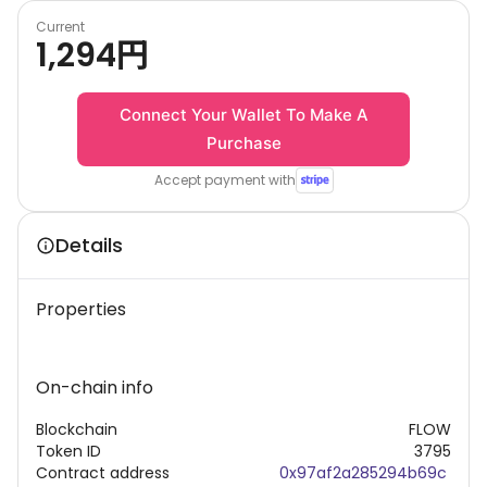
Current
1,294
円
Connect Your Wallet To Make A
Purchase
Accept payment with
Details
Properties
On-chain info
Blockchain
FLOW
Token ID
3795
Contract address
0x97af2a285294b69c