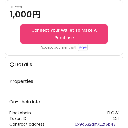
Current
1,000
円
Connect Your Wallet To Make A
Purchase
Accept payment with
Details
Properties
On-chain info
Blockchain
FLOW
Token ID
421
Contract address
0x9c532d1f722f5b43