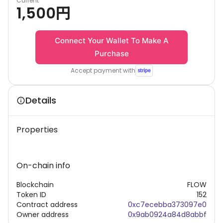
Current
1,500
円
Connect Your Wallet To Make A
Purchase
Accept payment with
Details
Properties
On-chain info
Blockchain
FLOW
Token ID
152
Contract address
0xc7ecebba373097e0
Owner address
0x9ab0924a84d8abbf