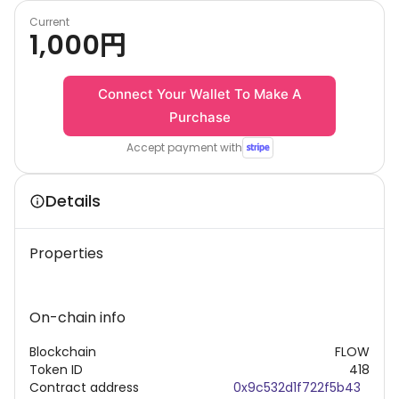
Current
1,000
円
Connect Your Wallet To Make A
Purchase
Accept payment with
Details
Properties
On-chain info
Blockchain
FLOW
Token ID
418
Contract address
0x9c532d1f722f5b43