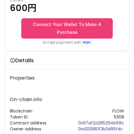
Current
600
円
Connect Your Wallet To Make A
Purchase
Accept payment with
Details
Properties
On-chain info
Blockchain
FLOW
Token ID
5308
Contract address
0x97af2a285294b69c
Owner address
0xd20980f3b3d95fdc