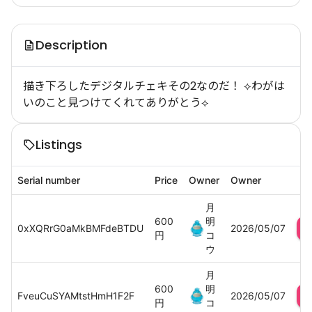
Description
描き下ろしたデジタルチェキその2なのだ！ ⟡わがは
いのこと見つけてくれてありがとう⟡
Listings
Serial number
Price
Owner
Owner
月
600
明
0xXQRrG0aMkBMFdeBTDU
2026/05/07
円
コ
ウ
月
600
明
FveuCuSYAMtstHmH1F2F
2026/05/07
円
コ