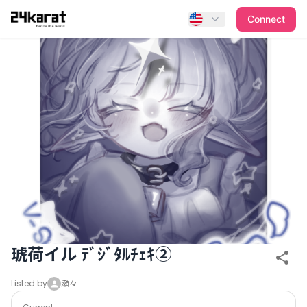
琥荷イル ﾃﾞｼﾞﾀﾙﾁｪｷ②
Connect
琥荷イル ﾃﾞｼﾞﾀﾙﾁｪｷ②
Listed by
瀬々