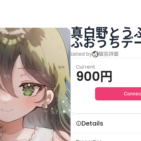
真白野とう
ふおうちデ
Listed by
猫宮詩面
Current
900
円
Connec
Details