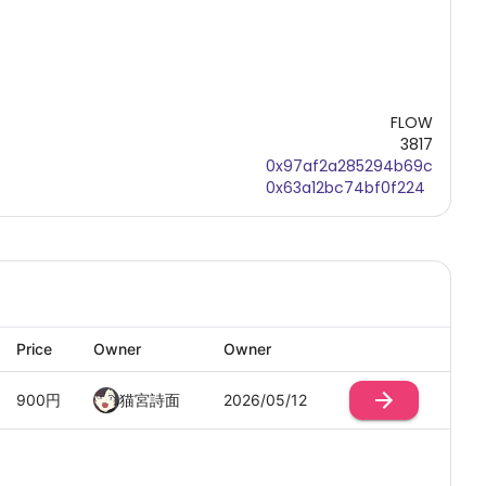
FLOW
3817
0x97af2a285294b69c
0x63a12bc74bf0f224
Price
Owner
Owner
900
円
猫宮詩面
2026/05/12