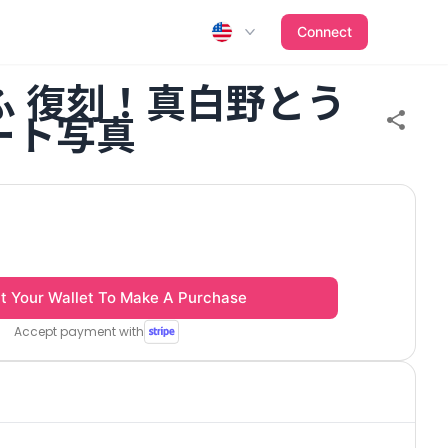
Connect
ふ 復刻！真白野とう
ート写真
t Your Wallet To Make A Purchase
Accept payment with