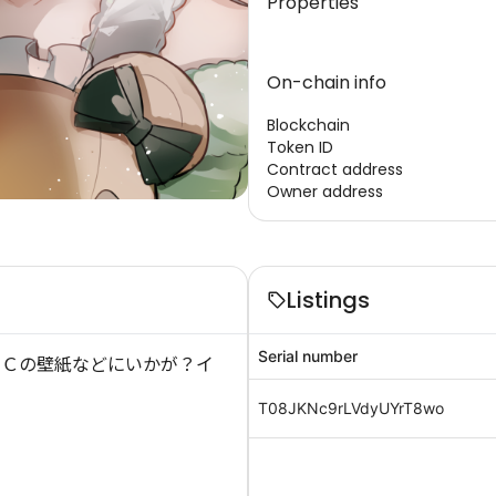
Properties
On-chain info
Blockchain
Token ID
Contract address
Owner address
Listings
Serial number
ＰＣの壁紙などにいかが？イ
T08JKNc9rLVdyUYrT8wo