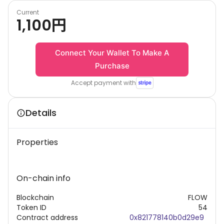
Current
1,100
円
Connect Your Wallet To Make A
Purchase
Accept payment with
Details
Properties
On-chain info
Blockchain
FLOW
Token ID
54
Contract address
0x821778140b0d29e9