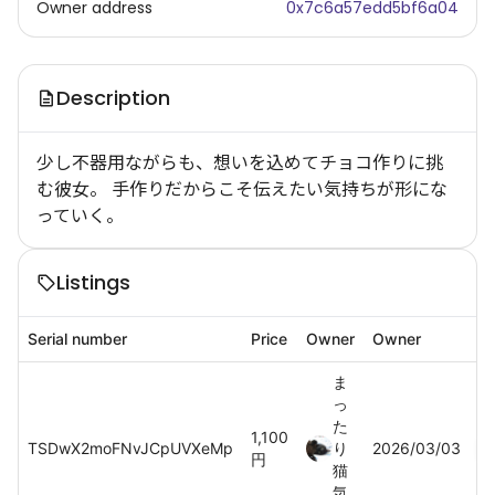
Owner address
0x7c6a57edd5bf6a04
Description
少し不器用ながらも、想いを込めてチョコ作りに挑
む彼女。 手作りだからこそ伝えたい気持ちが形にな
っていく。
Listings
Serial number
Price
Owner
Owner
ま
っ
た
1,100
TSDwX2moFNvJCpUVXeMp
り
2026/03/03
円
猫
気