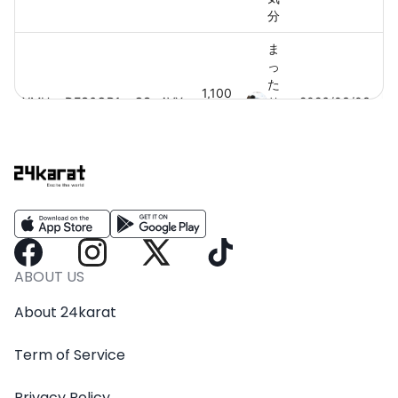
分
ま
っ
た
1,100
YMHzgDFS6OR1scCSwAVX
り
2026/03/03
円
猫
気
分
ABOUT US
About 24karat
Term of Service
Privacy Policy