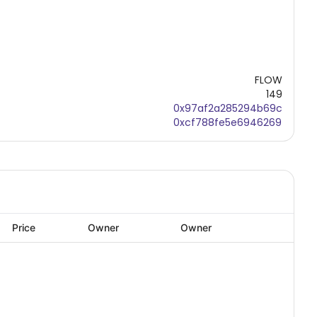
FLOW
149
0x97af2a285294b69c
0xcf788fe5e6946269
Price
Owner
Owner