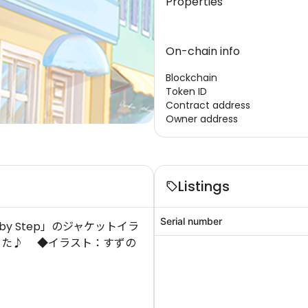
Properties
On-chain info
Blockchain
Token ID
Contract address
Owner address
Listings
Serial number
by Step」のジャケットイラ
した♪ ◆イラスト：すずの