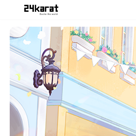
古都Laz 【スマホ用壁紙】Step by Step背景イラスト