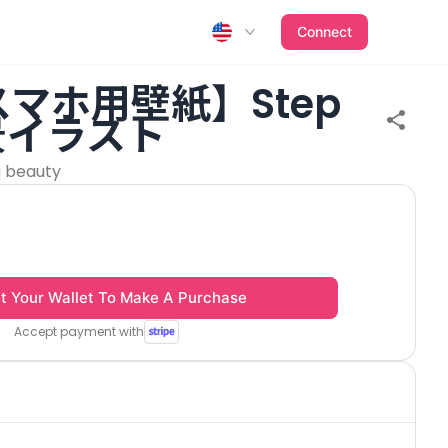
Connect
スマホ用壁紙】Step
背景イラスト
g beauty
t Your Wallet To Make A Purchase
Accept payment with