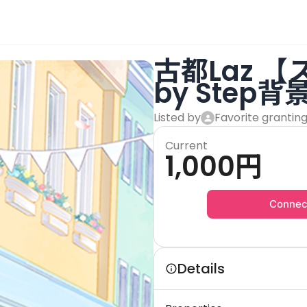
古都Laz 【
by Step
Listed by
Favorite grantin
Current
1,000
円
Connec
Details