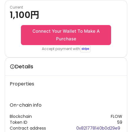
Current
1,100
円
Connect Your Wallet To Make A
Purchase
Accept payment with
Details
Properties
On-chain info
Blockchain
FLOW
Token ID
59
Contract address
0x821778140b0d29e9