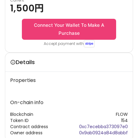
Current
1,500
円
Connect Your Wallet To Make A
Purchase
Accept payment with
Details
Properties
On-chain info
Blockchain
FLOW
Token ID
154
Contract address
0xc7ecebba373097e0
Owner address
0x9ab0924a84d8abbf